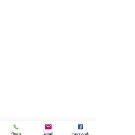
Rakan Perniagaan
Sebelumnya
fbs
fxpro_general_logo
GFT
Global
Forex
Trading
Phone
Email
Facebook